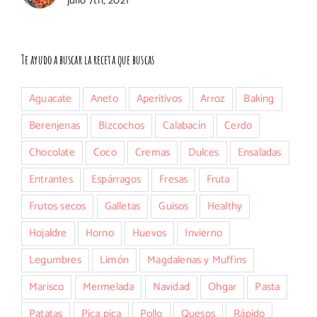
julio 7th, 2021
Te ayudo a buscar la receta que buscas
Aguacate
Aneto
Aperitivos
Arroz
Baking
Berenjenas
Bizcochos
Calabacín
Cerdo
Chocolate
Coco
Cremas
Dulces
Ensaladas
Entrantes
Espárragos
Fresas
Fruta
Frutos secos
Galletas
Guisos
Healthy
Hojaldre
Horno
Huevos
Invierno
Legumbres
Limón
Magdalenas y Muffins
Marisco
Mermelada
Navidad
Ohgar
Pasta
Patatas
Pica pica
Pollo
Quesos
Rápido