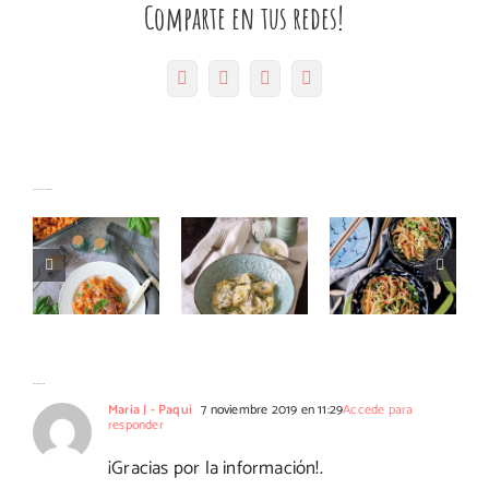
Comparte en tus redes!
Facebook
Twitter
Pinterest
Correo
Fusilli
electrónico
con salsa
de tomate
Tortelloni
Fideos
Artículos relacionados
y
con
chinos
pimientos
espárragos
con
asados al
y
tirabeques
aroma de
roquefort
albahaca
Un comentario
Maria J - Paqui
7 noviembre 2019 en 11:29
Accede para
responder
#Ohgar
¡Gracias por la información!.