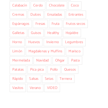
Calabacín
Cerdo
Chocolate
Coco
Cremas
Dulces
Ensaladas
Entrantes
Espárragos
Fresas
Fruta
Frutos secos
Galletas
Guisos
Healthy
Hojaldre
Horno
Huevos
Invierno
Legumbres
Limón
Magdalenas y Muffins
Marisco
Mermelada
Navidad
Ohgar
Pasta
Patatas
Pica pica
Pollo
Quesos
Rápido
Salsas
Setas
Ternera
Vasitos
Verano
VIDEO