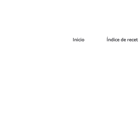
Saltar
al
contenido
Inicio
Índice de rece