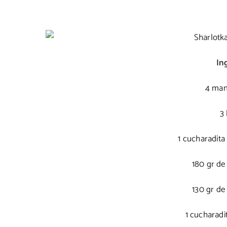
In
4 man
3
1 cucharadita 
180 gr de
130 gr de
1 cucharadi