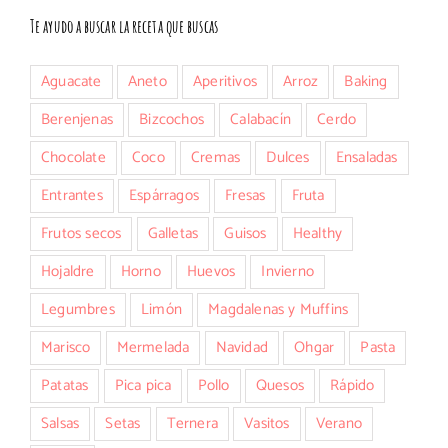
Te ayudo a buscar la receta que buscas
Aguacate
Aneto
Aperitivos
Arroz
Baking
Berenjenas
Bizcochos
Calabacín
Cerdo
Chocolate
Coco
Cremas
Dulces
Ensaladas
Entrantes
Espárragos
Fresas
Fruta
Frutos secos
Galletas
Guisos
Healthy
Hojaldre
Horno
Huevos
Invierno
Legumbres
Limón
Magdalenas y Muffins
Marisco
Mermelada
Navidad
Ohgar
Pasta
Patatas
Pica pica
Pollo
Quesos
Rápido
Salsas
Setas
Ternera
Vasitos
Verano