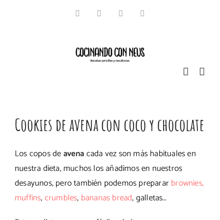
Saltar
Facebook
Instagram
Pinterest
Twitter
al
contenido
Cookies de avena con coco y chocolate
Los copos de
avena
cada vez son más habituales en
nuestra dieta, muchos los añadimos en nuestros
desayunos, pero también podemos preparar
brownies,
muffins
,
crumbles
,
bananas bread
, galletas…