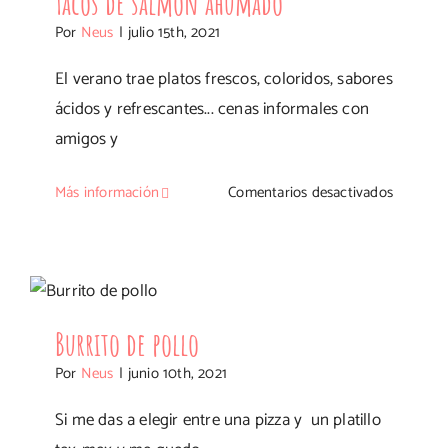
Tacos de salmón ahumado
Por
Neus
|
julio 15th, 2021
El verano trae platos frescos, coloridos, sabores
ácidos y refrescantes... cenas informales con
amigos y
en
Más información
Comentarios desactivados
Tacos
de
salmón
Burrito de pollo
ahumad
Burrito de pollo
Por
Neus
|
junio 10th, 2021
Si me das a elegir entre una pizza y un platillo