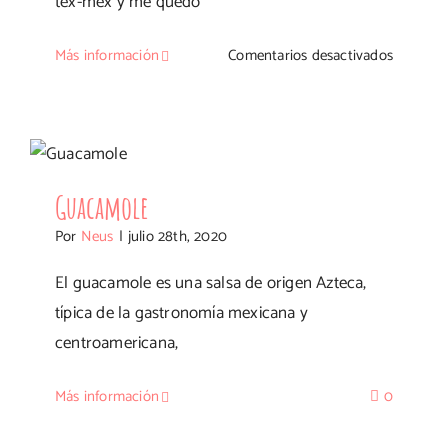
tex-mex y me quedo
en
Más información
Comentarios desactivados
Burrito
de
pollo
Guacamole
Guacamole
Por
Neus
|
julio 28th, 2020
El guacamole es una salsa de origen Azteca,
típica de la gastronomía mexicana y
centroamericana,
Más información
0