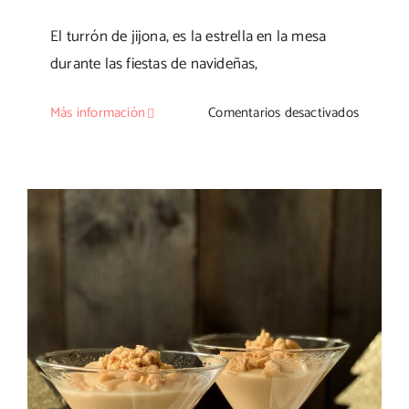
El turrón de jijona, es la estrella en la mesa
durante las fiestas de navideñas,
en
Más información
Comentarios desactivados
Hojaldre
relleno
de
turrón
de
jijona