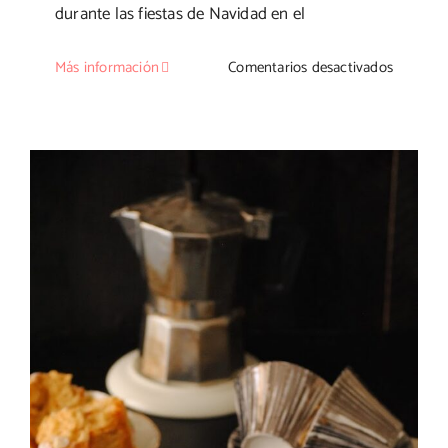
durante las fiestas de Navidad en el
en
Más información
Comentarios desactivados
Crema
catalana
de
turrón
jijona
Magdalenas de turrón de jijona