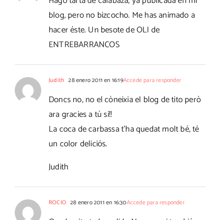
Hago tarta de calabaza, ya publicada en mi
blog, pero no bizcocho. Me has animado a
hacer éste. Un besote de OLI de
ENTREBARRANCOS
Judith
28 enero 2011 en 16:19
Accede para responder
Doncs no, no el còneixia el blog de tito però
ara gracies a tú si!!
La coca de carbassa t'ha quedat molt bé, té
un color deliciós.
Judith
ROCIO
28 enero 2011 en 16:30
Accede para responder