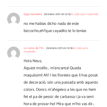
Espe Saavedra
29 enero 2011 en 12:15
Accede para responder
no me habias dicho nada de este
bizcocho,eh?que cayadito te lo tenias
La cuina de l'Eri
29 enero 2011 en 12:16
Accede para
responder
Hola Neus,
Aquest motllo… m’encanta! Queda
maquíssim! Ah! I les floretes que li has posat
de decoració, són una passada amb aquests
colors. Doncs m’afegeixo a les que no hem
fet el pa de pessic de carbassa i ja va sent
hora de provar-ho! Mira que m’ho vas dir…