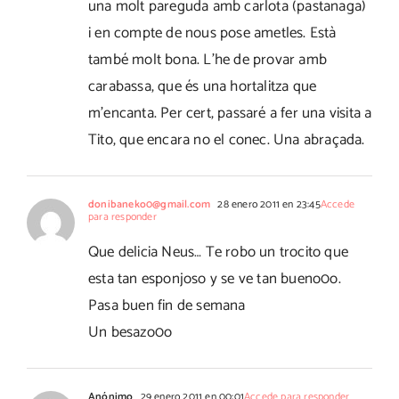
una molt pareguda amb carlota (pastanaga)
i en compte de nous pose ametles. Està
també molt bona. L'he de provar amb
carabassa, que és una hortalitza que
m'encanta. Per cert, passaré a fer una visita a
Tito, que encara no el conec. Una abraçada.
donibaneko0@gmail.com
28 enero 2011 en 23:45
Accede
para responder
Que delicia Neus… Te robo un trocito que
esta tan esponjoso y se ve tan bueno0o.
Pasa buen fin de semana
Un besazo0o
Anónimo
29 enero 2011 en 00:01
Accede para responder