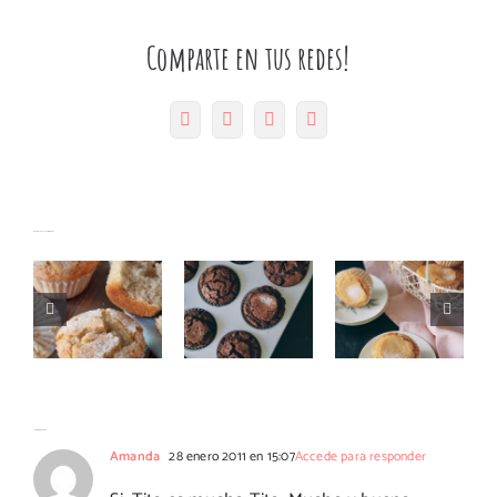
Comparte en tus redes!
Facebook
Twitter
Pinterest
Correo
electrónico
Magdalenas
Artículos relacionados
Magdalenas
esponjosas
Magdalenas
de cacao
de lima
de anís
esponjosas
limón
70 Comentarios
Amanda
28 enero 2011 en 15:07
Accede para responder