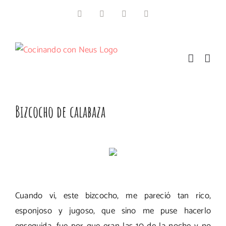
Saltar
Facebook
Instagram
Pinterest
Twitter
al
contenido
Bizcocho de calabaza
Cuando vi, este bizcocho, me pareció tan rico,
esponjoso y jugoso, que sino me puse hacerlo