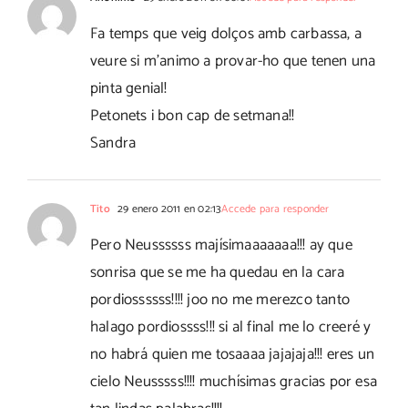
Fa temps que veig dolços amb carbassa, a
veure si m'animo a provar-ho que tenen una
pinta genial!
Petonets i bon cap de setmana!!
Sandra
Tito
29 enero 2011 en 02:13
Accede para responder
Pero Neussssss majísimaaaaaaa!!! ay que
sonrisa que se me ha quedau en la cara
pordiossssss!!!! joo no me merezco tanto
halago pordiossss!!! si al final me lo creeré y
no habrá quien me tosaaaa jajajaja!!! eres un
cielo Neusssss!!!! muchísimas gracias por esa