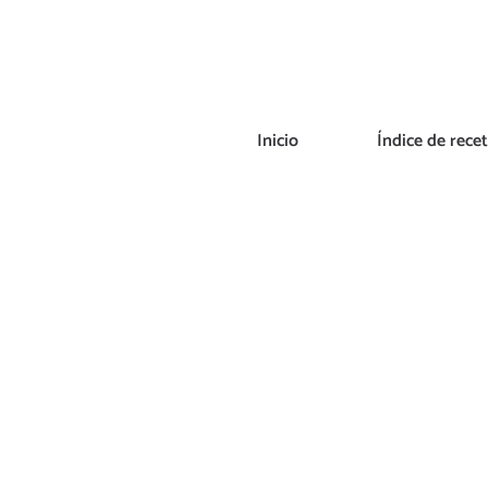
Saltar
al
contenido
Inicio
Índice de rece