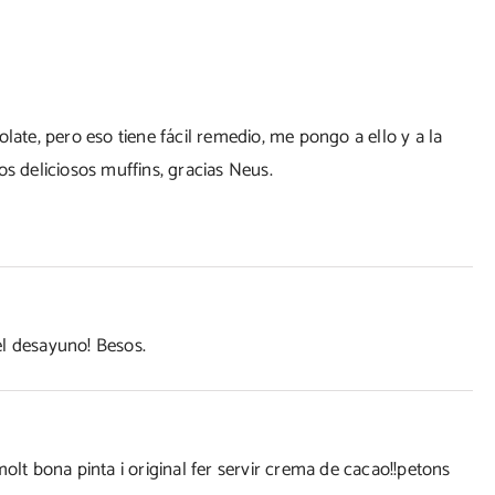
late, pero eso tiene fácil remedio, me pongo a ello y a la
os deliciosos muffins, gracias Neus.
el desayuno! Besos.
olt bona pinta i original fer servir crema de cacao!!petons