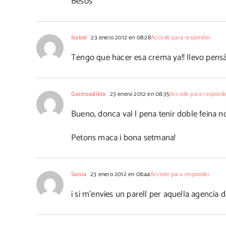
Besos
Isabel
23 enero 2012 en 08:28
Accede para responder
Tengo que hacer esa crema ya!! llevo pensá
Gastroadikta
23 enero 2012 en 08:35
Accede para respond
Bueno, donca val l pena tenir doble feina no
Petons maca i bona setmana!
Sonia
23 enero 2012 en 08:44
Accede para responder
i si m'envies un parell per aquella agencia 