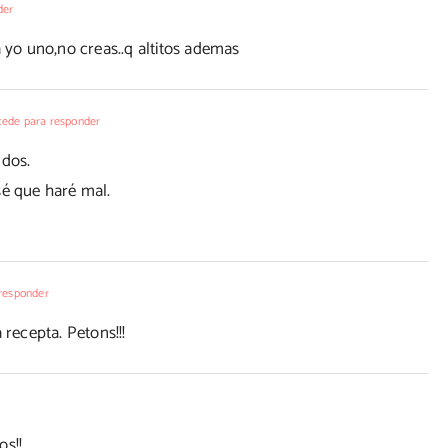
der
o uno,no creas..q altitos ademas
ede para responder
ndos.
sé que haré mal.
responder
 recepta. Petons!!!
os!!