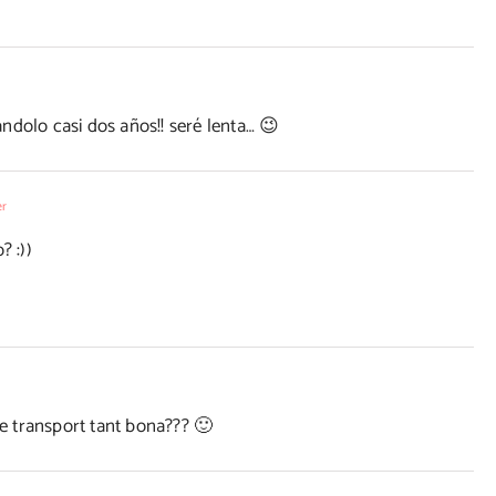
ndolo casi dos años!! seré lenta… 😉
er
? :))
de transport tant bona??? 🙂