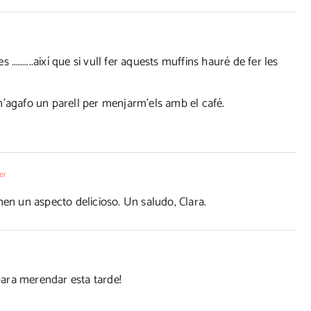
 ………..així que si vull fer aquests muffins hauré de fer les
n'agafo un parell per menjarm'els amb el café.
er
nen un aspecto delicioso. Un saludo, Clara.
ara merendar esta tarde!