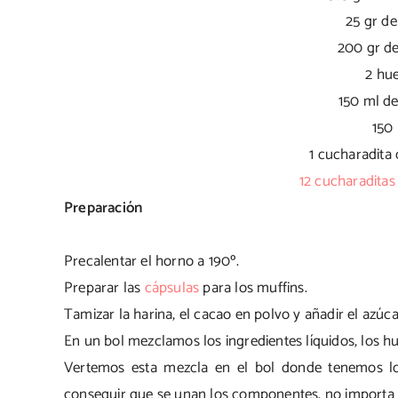
25 gr d
200 gr de
2 hu
150 ml de
150
1 cucharadita 
12 cucharadita
Preparación
Precalentar el horno a 190º.
Preparar las
cápsulas
para los muffins.
Tamizar la harina, el cacao en polvo y añadir el azú
En un bol mezclamos los ingredientes líquidos, los huev
Vertemos esta mezcla en el bol donde tenemos lo
conseguir que se unan los componentes, no importa q