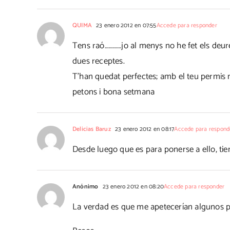
QUIMA
23 enero 2012 en 07:55
Accede para responder
Tens raó…………jo al menys no he fet els deures
dues receptes.
T'han quedat perfectes; amb el teu permis 
petons i bona setmana
Delicias Baruz
23 enero 2012 en 08:17
Accede para respond
Desde luego que es para ponerse a ello, tie
Anónimo
23 enero 2012 en 08:20
Accede para responder
La verdad es que me apetecerían algunos p