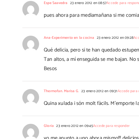
Espe Saavedra
23 enero 2012 en 08:57
Accede para respon
pues ahora para mediamañana si me comia y
Ana-Experimento en la cocina
23 enero 2012 en 09:28
Acc
Qué delicia, pero si te han quedado estupe
Tan altos, a mí enseguida se me bajan. No 
Besos
Thermofan. Marisa G.
23 enero 2012 en 09:31
Accede para 
Quina xulada i són molt fàcils. M'emporte la
Gloria
23 enero 2012 en 09:45
Accede para responder
yo me apunto a uno ahora mismo!!! delicios