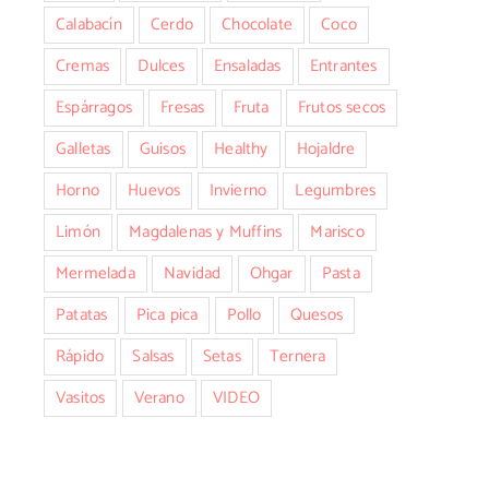
Calabacín
Cerdo
Chocolate
Coco
Cremas
Dulces
Ensaladas
Entrantes
Espárragos
Fresas
Fruta
Frutos secos
Galletas
Guisos
Healthy
Hojaldre
Horno
Huevos
Invierno
Legumbres
Limón
Magdalenas y Muffins
Marisco
Mermelada
Navidad
Ohgar
Pasta
Patatas
Pica pica
Pollo
Quesos
Rápido
Salsas
Setas
Ternera
Vasitos
Verano
VIDEO