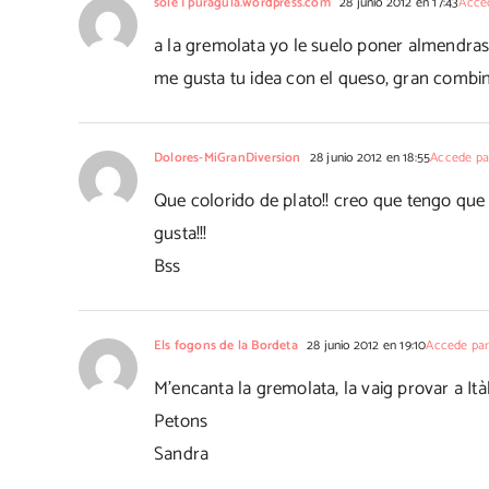
sole | puragula.wordpress.com
28 junio 2012 en 17:43
Acce
a la gremolata yo le suelo poner almendras 
me gusta tu idea con el queso, gran combi
Dolores-MiGranDiversion
28 junio 2012 en 18:55
Accede pa
Que colorido de plato!! creo que tengo que 
gusta!!!
Bss
Els fogons de la Bordeta
28 junio 2012 en 19:10
Accede par
M'encanta la gremolata, la vaig provar a Itàl
Petons
Sandra