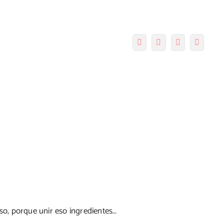
Facebook
Twitter
Pinterest
Correo
electró
oso, porque unir eso ingredientes…