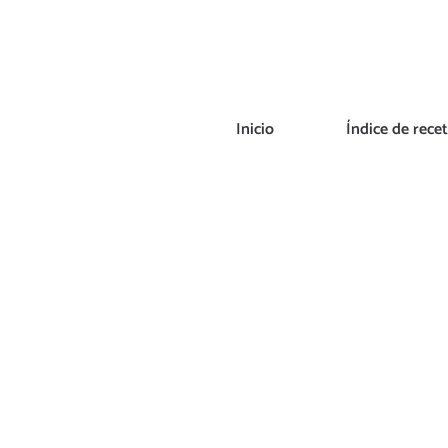
Saltar
al
contenido
Inicio
Índice de rece