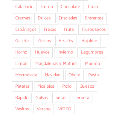
Calabacín
Cerdo
Chocolate
Coco
Cremas
Dulces
Ensaladas
Entrantes
Espárragos
Fresas
Fruta
Frutos secos
Galletas
Guisos
Healthy
Hojaldre
Horno
Huevos
Invierno
Legumbres
Limón
Magdalenas y Muffins
Marisco
Mermelada
Navidad
Ohgar
Pasta
Patatas
Pica pica
Pollo
Quesos
Rápido
Salsas
Setas
Ternera
Vasitos
Verano
VIDEO