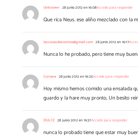
Unknown
28 junio 2012 en 16:08
Accede para responder
Que rica Neus. ese aliño mezclado con la m
lascosasdecosima@gmail.com
28 junio 2012 en 16:17
Acced
Nunca lo he probado, pero tiene muy buena p
Cuinera
28 junio 2012 en 16:25
Accede para responder
Hoy mismo hemos comido una ensalada que l
guardo y la hare muy pronto, Un besito rei
DULCE
28 junio 2012 en 16:37
Accede para responder
nunca lo probado tiene que estar muy bue