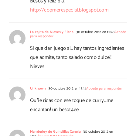
Besos y feliz día.
http://copmerespecial.blogspot.com
La cajita de Nieves y Elena
30 octubre 2012 en 12:48
Accede
para responder
Si que dan juego si… hay tantos ingredientes
que admite, tanto salado como dulce!!
Nieves
Unknown
30 octubre 2012 en 13:14
Accede para responder
Quñe ricas con ese toque de curry…me
encantan! un besot4ee
Manderley de GuindillayCanela
30 octubre 2012 en
13:43
Accede para responder