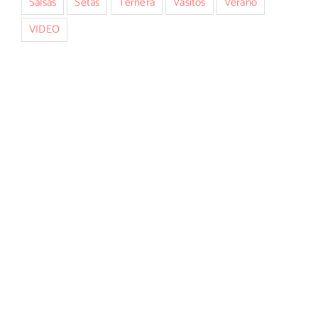
Salsas
Setas
Ternera
Vasitos
Verano
VIDEO