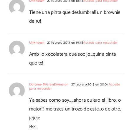
Unknown
27 febrero 2013 en 18:33
Accede para responder
Tiene una pinta que deslumbra!! un brownie
de 10!
Unknown
27 febrero 2013 en 19:48
Accede para responder
Amb lo xocolatera que soc jo…quina pinta
que té!
Dolores-MiGranDiversion
27 febrero 2013 en 20:04
Accede
para responder
Ya sabes como soy…..ahora quiero el libro. o
mejor!!! me traes un trozo de este…o de otro,
jejeje
Bss