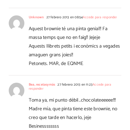
Unknown
27 febrero 2013 en 08:54
Accede para responder
Aquest brownie té una pinta genial!! Fa
massa temps que no en faig!! Jejeje
Aquests llibrets petits i econòmics a vegades
amaguen grans joies!!
Petonets. MAR, de EQNME
Bea, recetasymás
27 febrero 2013 en 11:23
Accede para
responder
Toma ya, mi punto débil…chocolateeeeee!!!
Madre mía, que pinta tiene este brownie, no
creo que tarde en hacerlo, jeje
Besinessssssss