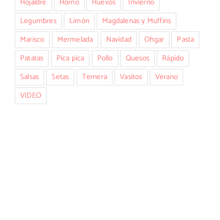
Hojaldre
Horno
Huevos
Invierno
Legumbres
Limón
Magdalenas y Muffins
Marisco
Mermelada
Navidad
Ohgar
Pasta
Patatas
Pica pica
Pollo
Quesos
Rápido
Salsas
Setas
Ternera
Vasitos
Verano
VIDEO