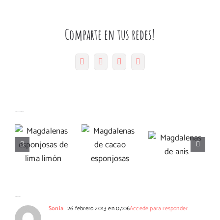
Comparte en tus redes!
Facebook
Twitter
Pinterest
Correo
electrónico
Magdalenas
Artículos relacionados
Magdalenas
esponjosas
Magdalenas
de cacao
de lima
de anís
esponjosas
limón
36 Comentarios
Sonia
26 febrero 2013 en 07:06
Accede para responder