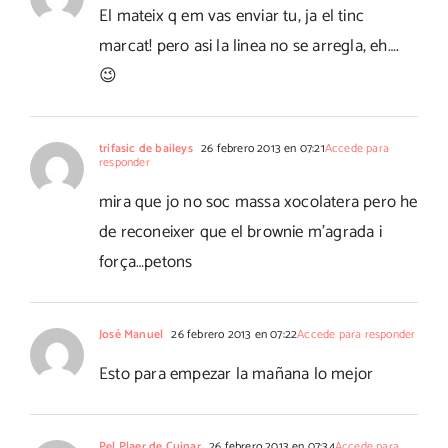
El mateix q em vas enviar tu, ja el tinc
marcat! pero asi la linea no se arregla, eh….
😉
trifasic de baileys
26 febrero 2013 en 07:21
Accede para
responder
mira que jo no soc massa xocolatera pero he
de reconeixer que el brownie m'agrada i
força…petons
José Manuel
26 febrero 2013 en 07:22
Accede para responder
Esto para empezar la mañana lo mejor
Pel Plaer de Cuinar
26 febrero 2013 en 07:34
Accede para