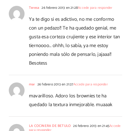
Teresa
26 febrero 2013 en 21:28
Accede para responder
Ya te digo si es adictivo, no me conformo
con un pedazo!! Te ha quedado genial, me
gusta esa corteza crujiente y ese interior tan
tiernoooo… ohhh, lo sabía, ya me estoy
poniendo mala sólo de pensarlo, jajaaa!!
Besotess
mar
26 febrero 2013 en 21:37
Accede para responder
mavarilloso. Adoro los brownies te ha
quedado la textura inmejorable. muaaak
LA COCINERA DE BETULO
26 febrero 2013 en 21:45
Accede
para responder