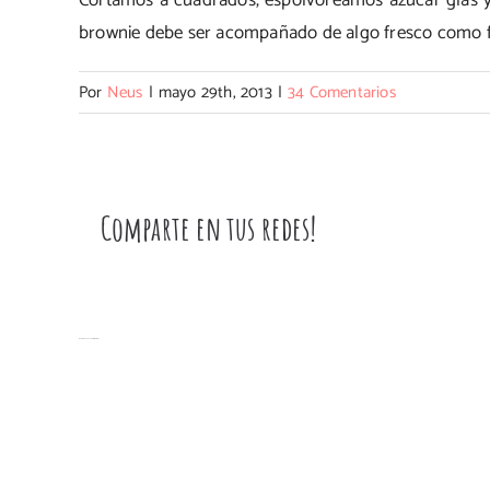
Cortamos a cuadrados, espolvoreamos azúcar glas 
brownie debe ser acompañado de algo fresco como f
Por
Neus
|
mayo 29th, 2013
|
34 Comentarios
Comparte en tus redes!
Artículos relacionados
34 Comentarios