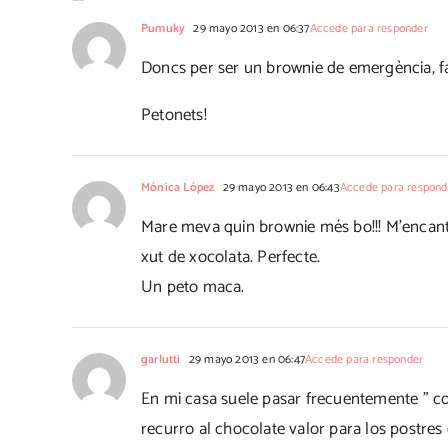
Pumuky
29 mayo 2013 en 06:37
Accede para responder
Doncs per ser un brownie de emergència, f
Petonets!
Mónica López
29 mayo 2013 en 06:43
Accede para respond
Mare meva quin brownie més bo!!! M'encanta
xut de xocolata. Perfecte.
Un peto maca.
garlutti
29 mayo 2013 en 06:47
Accede para responder
En mi casa suele pasar frecuentemente " c
recurro al chocolate valor para los postre