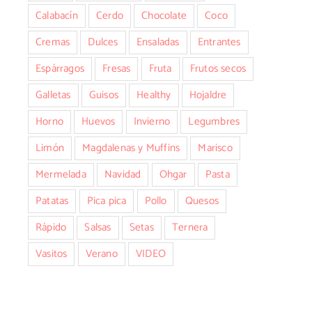
Calabacín
Cerdo
Chocolate
Coco
Cremas
Dulces
Ensaladas
Entrantes
Espárragos
Fresas
Fruta
Frutos secos
Galletas
Guisos
Healthy
Hojaldre
Horno
Huevos
Invierno
Legumbres
Limón
Magdalenas y Muffins
Marisco
Mermelada
Navidad
Ohgar
Pasta
Patatas
Pica pica
Pollo
Quesos
Rápido
Salsas
Setas
Ternera
Vasitos
Verano
VIDEO