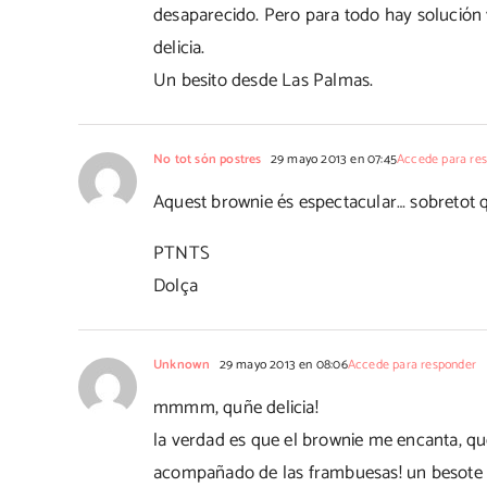
desaparecido. Pero para todo hay solución
delicia.
Un besito desde Las Palmas.
No tot són postres
29 mayo 2013 en 07:45
Accede para re
Aquest brownie és espectacular… sobretot q
PTNTS
Dolça
Unknown
29 mayo 2013 en 08:06
Accede para responder
mmmm, quñe delicia!
la verdad es que el brownie me encanta, qu
acompañado de las frambuesas! un besote