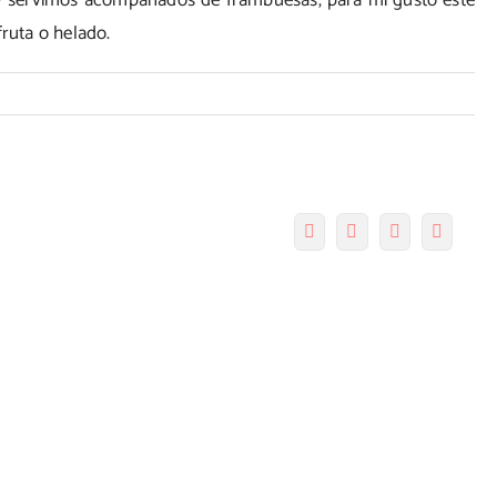
y servimos acompañados de frambuesas, para mi gusto este
ruta o helado.
Facebook
Twitter
Pinterest
Correo
electró