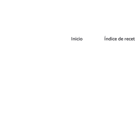
Saltar
al
contenido
Inicio
Índice de rece