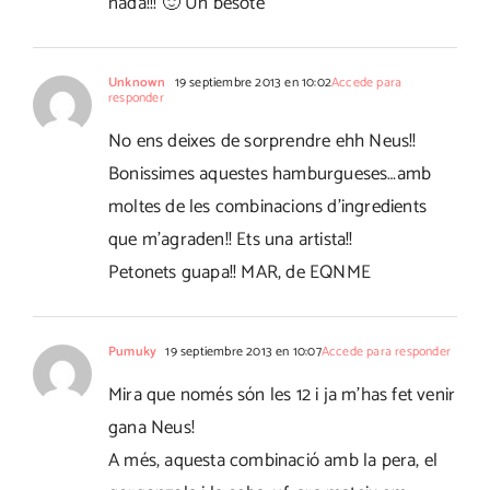
nada!!! 🙂 Un besote
Unknown
19 septiembre 2013 en 10:02
Accede para
responder
No ens deixes de sorprendre ehh Neus!!
Bonissimes aquestes hamburgueses…amb
moltes de les combinacions d'ingredients
que m'agraden!! Ets una artista!!
Petonets guapa!! MAR, de EQNME
Pumuky
19 septiembre 2013 en 10:07
Accede para responder
Mira que només són les 12 i ja m'has fet venir
gana Neus!
A més, aquesta combinació amb la pera, el