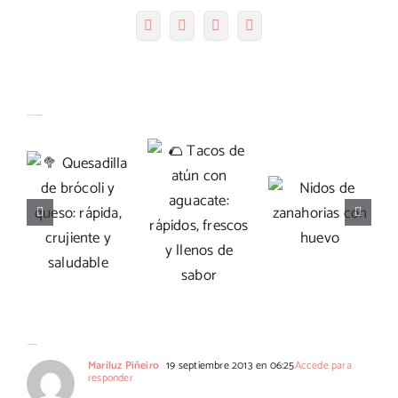
Facebook
Twitter
Pinterest
Correo
electrónico
🥦
🌮 Tacos
Artículos relacionados
Quesadilla
de atún
de brócoli
con
Nidos de
y queso:
aguacate:
zanahorias
rápida,
rápidos,
con huevo
crujiente
frescos y
y
llenos de
saludable
sabor
27 Comentarios
Mariluz Piñeiro
19 septiembre 2013 en 06:25
Accede para
responder