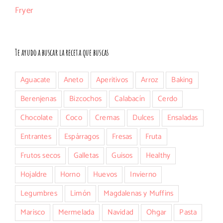
Te ayudo a buscar la receta que buscas
Aguacate
Aneto
Aperitivos
Arroz
Baking
Berenjenas
Bizcochos
Calabacín
Cerdo
Chocolate
Coco
Cremas
Dulces
Ensaladas
Entrantes
Espárragos
Fresas
Fruta
Frutos secos
Galletas
Guisos
Healthy
Hojaldre
Horno
Huevos
Invierno
Legumbres
Limón
Magdalenas y Muffins
Marisco
Mermelada
Navidad
Ohgar
Pasta