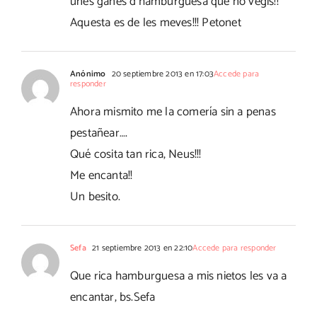
unes ganes d´hamburguesa que no vegis!!
Aquesta es de les meves!!! Petonet
Anónimo
20 septiembre 2013 en 17:03
Accede para
responder
Ahora mismito me la comería sin a penas
pestañear….
Qué cosita tan rica, Neus!!!
Me encanta!!
Un besito.
Sefa
21 septiembre 2013 en 22:10
Accede para responder
Que rica hamburguesa a mis nietos les va a
encantar, bs.Sefa