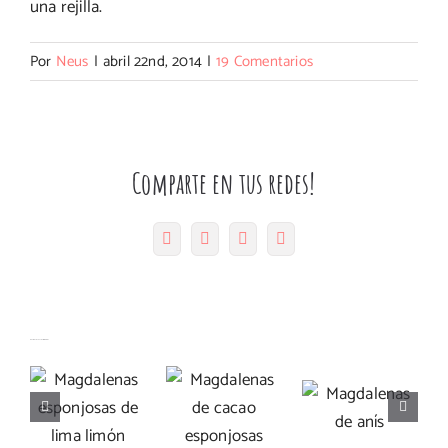
una rejilla.
Por
Neus
|
abril 22nd, 2014
|
19 Comentarios
Comparte en tus redes!
Facebook
Twitter
Pinterest
Correo
electrónico
Magdalenas
Artículos relacionados
Magdalenas
esponjosas
Magdalenas
de cacao
de lima
de anís