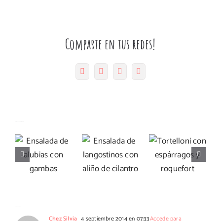
Comparte en tus redes!
Facebook
Twitter
Pinterest
Correo
electrónico
Ensalada
Tortelloni
Ensalada
de
Artículos relacionados
con
de alubias
langostinos
espárragos
con
con aliño
y
gambas
de
roquefort
cilantro
11 Comentarios
Chez Silvia
4 septiembre 2014 en 07:33
Accede para