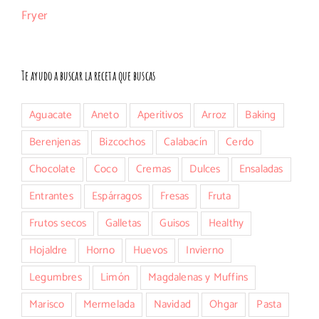
Te ayudo a buscar la receta que buscas
Aguacate
Aneto
Aperitivos
Arroz
Baking
Berenjenas
Bizcochos
Calabacín
Cerdo
Chocolate
Coco
Cremas
Dulces
Ensaladas
Entrantes
Espárragos
Fresas
Fruta
Frutos secos
Galletas
Guisos
Healthy
Hojaldre
Horno
Huevos
Invierno
Legumbres
Limón
Magdalenas y Muffins
Marisco
Mermelada
Navidad
Ohgar
Pasta