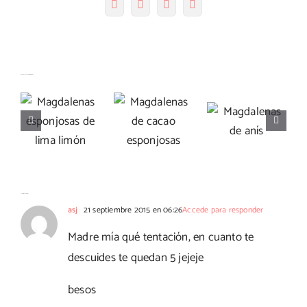
Facebook
Twitter
Pinterest
Correo
electrónico
Magdalenas
Artículos relacionados
Magdalenas
esponjosas
Magdalenas
de cacao
de lima
de anís
esponjosas
limón
13 Comentarios
asj
21 septiembre 2015 en 06:26
Accede para responder
Madre mía qué tentación, en cuanto te
descuides te quedan 5 jejeje
besos