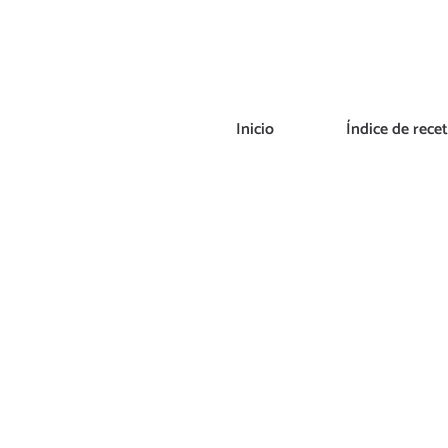
Saltar
al
contenido
Inicio
Índice de rece