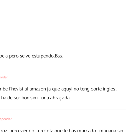
ocía pero se ve estupendo.Bss.
onder
mbe l'hevist al amazon ja que aquyi no teng corte ingles .
 ha de ser bonisim . una abraçada
esponder
arroz, pero viendo la receta que te has marcado….mañana sin