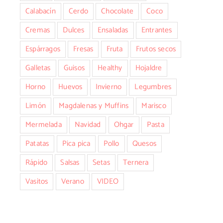
Calabacín
Cerdo
Chocolate
Coco
Cremas
Dulces
Ensaladas
Entrantes
Espárragos
Fresas
Fruta
Frutos secos
Galletas
Guisos
Healthy
Hojaldre
Horno
Huevos
Invierno
Legumbres
Limón
Magdalenas y Muffins
Marisco
Mermelada
Navidad
Ohgar
Pasta
Patatas
Pica pica
Pollo
Quesos
Rápido
Salsas
Setas
Ternera
Vasitos
Verano
VIDEO