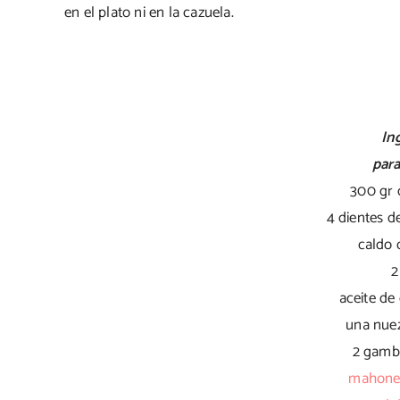
en el plato ni en la cazuela.
In
para
300 gr
4 dientes d
caldo 
2
aceite de 
una nuez
2 gamb
mahones