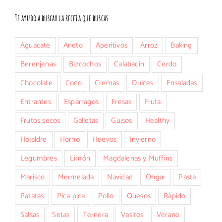
Te ayudo a buscar la receta que buscas
Aguacate
Aneto
Aperitivos
Arroz
Baking
Berenjenas
Bizcochos
Calabacín
Cerdo
Chocolate
Coco
Cremas
Dulces
Ensaladas
Entrantes
Espárragos
Fresas
Fruta
Frutos secos
Galletas
Guisos
Healthy
Hojaldre
Horno
Huevos
Invierno
Legumbres
Limón
Magdalenas y Muffins
Marisco
Mermelada
Navidad
Ohgar
Pasta
Patatas
Pica pica
Pollo
Quesos
Rápido
Salsas
Setas
Ternera
Vasitos
Verano