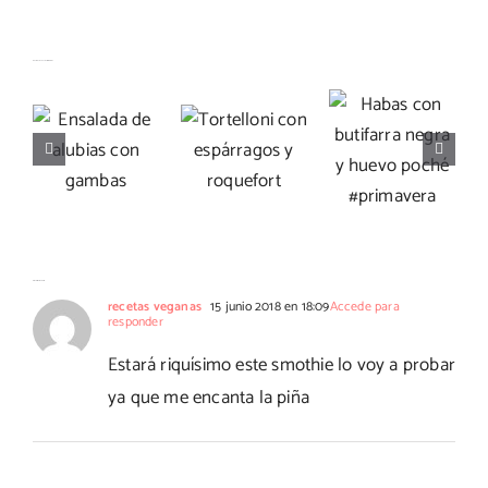
Habas con
Tortelloni
Artículos relacionados
Ensalada
butifarra
con
de alubias
negra y
espárragos
con
huevo
y
gambas
poché
roquefort
#primavera
Un comentario
recetas veganas
15 junio 2018 en 18:09
Accede para
responder
Estará riquísimo este smothie lo voy a probar
ya que me encanta la piña