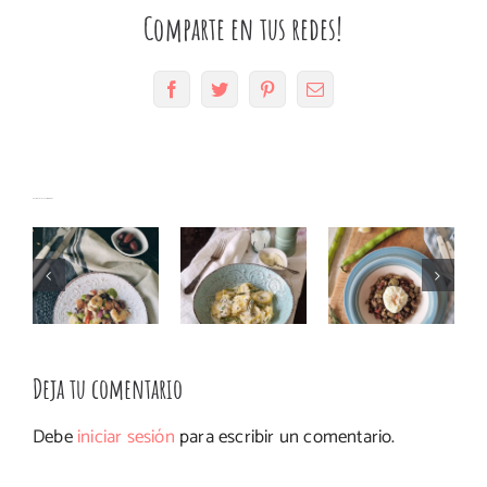
Comparte en tus redes!
Facebook
Twitter
Pinterest
Correo
electrónico
Habas con
Tortelloni
Ensalada
butifarra
Artículos relacionados
con
de alubias
negra y
espárragos
con
huevo
y
gambas
poché
roquefort
#primavera
Deja tu comentario
Debe
iniciar sesión
para escribir un comentario.