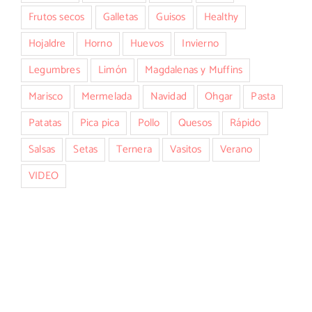
Frutos secos
Galletas
Guisos
Healthy
Hojaldre
Horno
Huevos
Invierno
Legumbres
Limón
Magdalenas y Muffins
Marisco
Mermelada
Navidad
Ohgar
Pasta
Patatas
Pica pica
Pollo
Quesos
Rápido
Salsas
Setas
Ternera
Vasitos
Verano
VIDEO