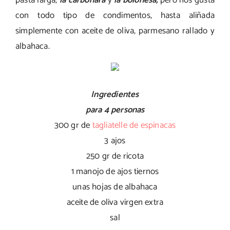
pasta larga,
la
carbonara
y
la boloñesa,
pero nos gusta
con todo tipo de condimentos, hasta aliñada
simplemente con aceite de oliva, parmesano rallado y
albahaca.
Ingredientes
para 4 personas
300 gr de
tagliatelle de espinacas
3 ajos
250 gr de ricota
1 manojo de ajos tiernos
unas hojas de albahaca
aceite de oliva virgen extra
sal