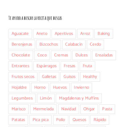
Te ayudo a buscar la receta que buscas
Aguacate
Aneto
Aperitivos
Arroz
Baking
Berenjenas
Bizcochos
Calabacín
Cerdo
Chocolate
Coco
Cremas
Dulces
Ensaladas
Entrantes
Espárragos
Fresas
Fruta
Frutos secos
Galletas
Guisos
Healthy
Hojaldre
Horno
Huevos
Invierno
Legumbres
Limón
Magdalenas y Muffins
Marisco
Mermelada
Navidad
Ohgar
Pasta
Patatas
Pica pica
Pollo
Quesos
Rápido