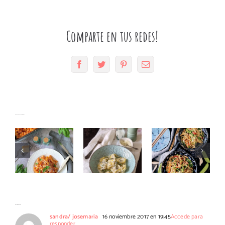
Comparte en tus redes!
Facebook
Twitter
Pinterest
Correo
Fusilli
electrónico
con salsa
de tomate
Tortelloni
Fideos
Artículos relacionados
y
con
chinos
pimientos
espárragos
con
asados al
y
tirabeques
aroma de
roquefort
albahaca
Un comentario
sandra/ josemaria
16 noviembre 2017 en 19:45
Accede para
responder