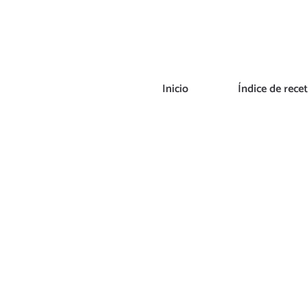
Saltar
al
contenido
Inicio
Índice de rece