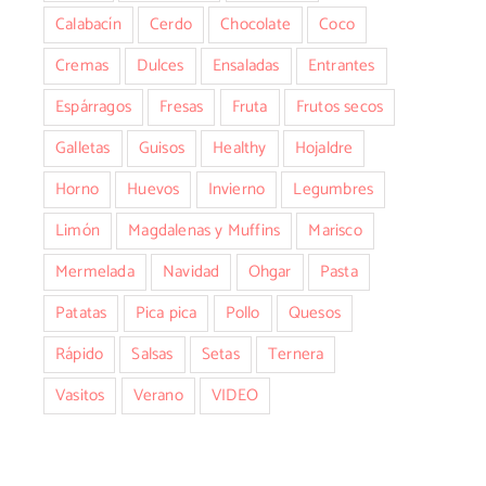
Calabacín
Cerdo
Chocolate
Coco
Cremas
Dulces
Ensaladas
Entrantes
Espárragos
Fresas
Fruta
Frutos secos
Galletas
Guisos
Healthy
Hojaldre
Horno
Huevos
Invierno
Legumbres
Limón
Magdalenas y Muffins
Marisco
Mermelada
Navidad
Ohgar
Pasta
Patatas
Pica pica
Pollo
Quesos
nico
Rápido
Salsas
Setas
Ternera
Vasitos
Verano
VIDEO