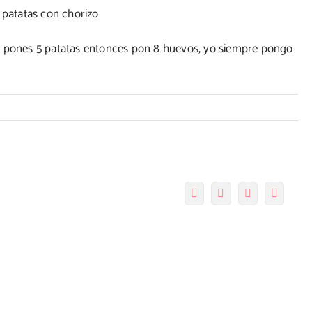
si pones 5 patatas entonces pon 8 huevos, yo siempre pongo
Facebook
Twitter
Pinterest
Correo
electró