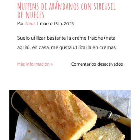
Muffins de arándanos con streusel
de nueces
Por
Neus
|
marzo 15th, 2023
Suelo utilizar bastante la crème fraïche (nata
agria), en casa, me gusta utilizarla en cremas
en
Más información
Comentarios desactivados
Muffins
de
arándan
con
streusel
de
nueces