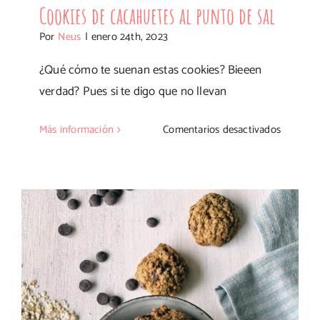
Cookies de cacahuetes al punto de sal
Por
Neus
|
enero 24th, 2023
¿Qué cómo te suenan estas cookies? Bieeen
verdad? Pues si te digo que no llevan
en
Más información
Comentarios desactivados
Cookies
de
cacahue
al
punto
de
sal