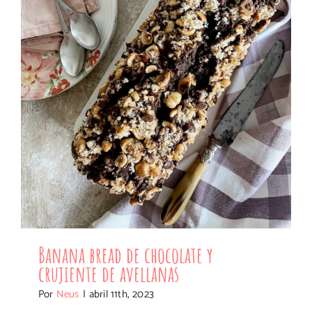
Banana bread de chocolate y crujiente de
avellanas
Banana bread de chocolate y
crujiente de avellanas
Por
Neus
|
abril 11th, 2023