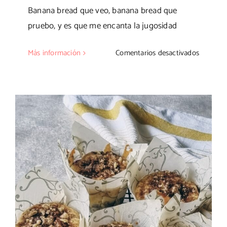
Banana bread que veo, banana bread que
pruebo, y es que me encanta la jugosidad
en
Más información
Comentarios desactivados
Banana
bread
de
chocolat
y
crujiente
de
avellana