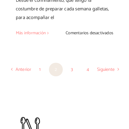
Desde el confinamiento, que tengo la
costumbre de preparar cada semana galletas,
para acompañar el
en
Más información
Comentarios desactivados
Cookies
de
avena
con
Anterior
1
2
3
4
Siguiente
canela