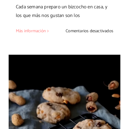
Cada semana preparo un bizcocho en casa, y
los que más nos gustan son los
en
Más información
Comentarios desactivados
Plum
cake
de
ricotta
y
limón