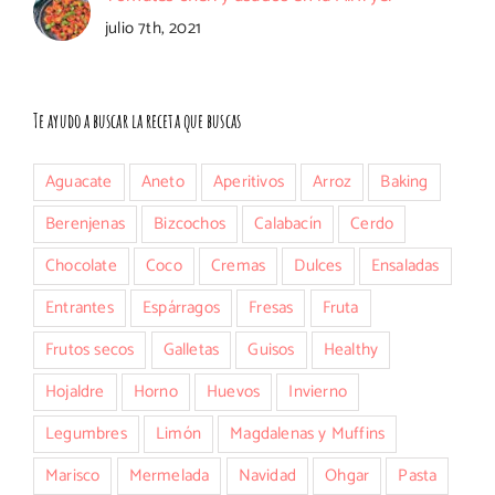
julio 7th, 2021
Te ayudo a buscar la receta que buscas
Aguacate
Aneto
Aperitivos
Arroz
Baking
Berenjenas
Bizcochos
Calabacín
Cerdo
Chocolate
Coco
Cremas
Dulces
Ensaladas
Entrantes
Espárragos
Fresas
Fruta
Frutos secos
Galletas
Guisos
Healthy
Hojaldre
Horno
Huevos
Invierno
Legumbres
Limón
Magdalenas y Muffins
Marisco
Mermelada
Navidad
Ohgar
Pasta